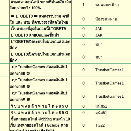
แทงหวยออนไลน์ ระบบที่ทันสมัย เว็บ
1
ชมพู่มะเหมี่ยว
ใหญ่จ่ายจริง 100%
👑 LTOBET9 👑 แหล่งรวบรวม คาสิ
0
น้องขนมพาย
โน เเละ หวย ที่ครบวงจรที่สุดในไทย
เว็บมาแsงที่สุดในตอนนี้LTOBET9
0
JAK
LTOBET9 XวยOnLineชั้นนำ
0
JAK
LTOBET9เปิดระบบใหม่แจกแล้วแจก
0
ชบา
อีก✔
LTOBET9เปิดระบบใหม่แจกแล้วแจก
0
ชบา
อีก✔
👉 TrustbetGames สลอตอันดับ1
0
TrustbetGames1
แตกง่าย!! 💯
👉 TrustbetGames สลอตอันดับ1
0
TrustbetGames1
แตกง่าย!! 💯
👉 TrustbetGames สลอตอันดับ1
0
TrustbetGames1
แตกง่าย!! 💯
รั บ แ ท ง แ ล้ ว ห ว ย ไ ท e 8 5 O
0
มนัส51
รั บ แ ท ง แ ล้ ว ห ว ย ไ ท e 8 5 O
0
มนัส51
ซื้อหวยออนไลน์ @999tg แนะนำ 10
เว็บแทงหวยออนไลน์ TGclubs หวย
0
TG22