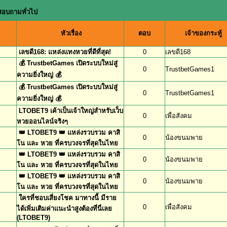
สอบถามทั่วไป
หัวเรื่อง
ตอบ
เจ้าของกระทู้
เลขดี168: แหล่งแทงหวยที่ดีที่สุด!
0
เลขดี168
💰 TrustbetGames เปิดระบบใหม่สู่
0
TrustbetGames1
ความยิ่งใหญ่ 💰
💰 TrustbetGames เปิดระบบใหม่สู่
0
TrustbetGames1
ความยิ่งใหญ่ 💰
LTOBET9 เค้าเป็นเจ้าใหญ่สำหรับเว็บ
0
เพื่อสังคม
หวยออนไลน์จริงๆ
👑 LTOBET9 👑 แหล่งรวบรวม คาสิ
0
น้องขนมพาย
โน เเละ หวย ที่ครบวงจรที่สุดในไทย
👑 LTOBET9 👑 แหล่งรวบรวม คาสิ
0
น้องขนมพาย
โน เเละ หวย ที่ครบวงจรที่สุดในไทย
👑 LTOBET9 👑 แหล่งรวบรวม คาสิ
0
น้องขนมพาย
โน เเละ หวย ที่ครบวงจรที่สุดในไทย
ใครที่ชอบเสี่ยงโชค มาทางนี้ มีราย
0
เพื่อสังคม
ได้เพิ่มเติมค่าแนะนำสูงต้องที่นี่เลย
(LTOBET9)