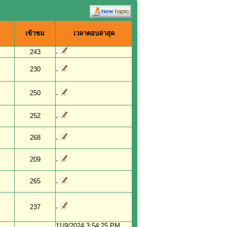
เข้าชม
เวลาตอบล่าสุด
243
-
230
-
250
-
252
-
268
-
209
-
265
-
237
-
11/9/2024 3:54:25 PM