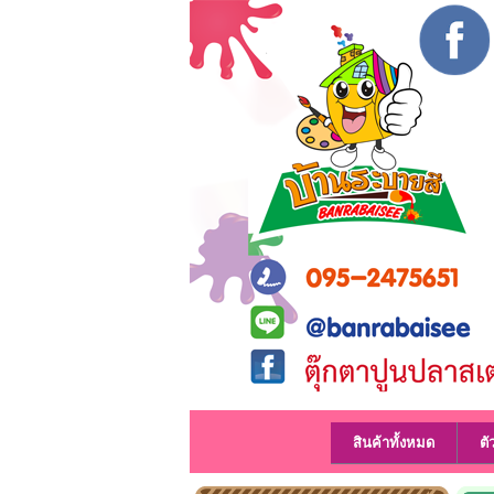
สินค้าทั้งหมด
ตั