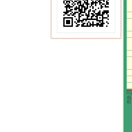
Pa
45
87