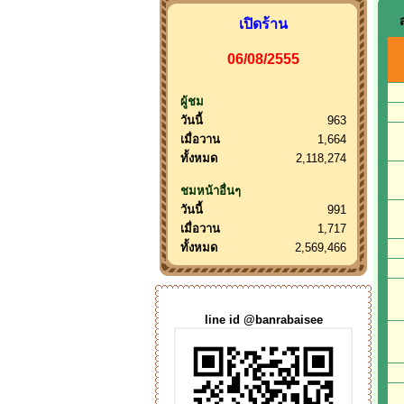
เปิดร้าน
06/08/2555
ผู้ชม
วันนี้
963
เมื่อวาน
1,664
ทั้งหมด
2,118,274
ชมหน้าอื่นๆ
วันนี้
991
เมื่อวาน
1,717
ทั้งหมด
2,569,466
line id @banrabaisee