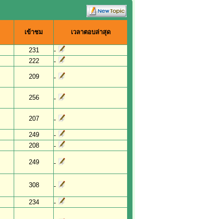
เข้าชม
เวลาตอบล่าสุด
231
-
222
-
209
-
256
-
207
-
249
-
208
-
249
-
308
-
234
-