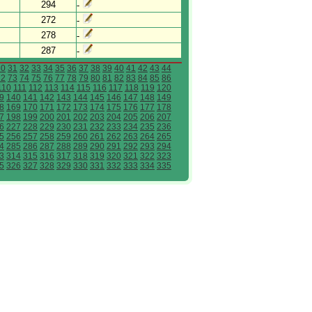
294
-
272
-
278
-
287
-
30
31
32
33
34
35
36
37
38
39
40
41
42
43
44
72
73
74
75
76
77
78
79
80
81
82
83
84
85
86
110
111
112
113
114
115
116
117
118
119
120
9
140
141
142
143
144
145
146
147
148
149
8
169
170
171
172
173
174
175
176
177
178
7
198
199
200
201
202
203
204
205
206
207
6
227
228
229
230
231
232
233
234
235
236
5
256
257
258
259
260
261
262
263
264
265
4
285
286
287
288
289
290
291
292
293
294
3
314
315
316
317
318
319
320
321
322
323
5
326
327
328
329
330
331
332
333
334
335