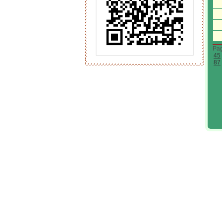
Pa
45
87