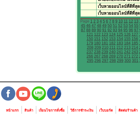
เว็บหวยออนไลน์ที่ดีที่
เว็บหวยออนไลน์ที่ดีที่
Page
1
2
3
4
5
6
7
8
9
10
11
12
13
45
46
47
48
49
50
51
52
53
54
55
87
88
89
90
91
92
93
94
95
96
97
121
122
123
124
125
126
127
150
151
152
153
154
155
156
179
180
181
182
183
184
185
208
209
210
211
212
213
214
237
238
239
240
241
242
243
266
267
268
269
270
271
272
295
296
297
298
299
300
301
หน้าแรก
สินค้า
เงื่อนไขการสั่งซื้อ
วิธีการชำระเงิน
เว็บบอร์ด
ติดต่อร้านค้า